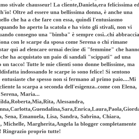
mo stivale chausseur! La cliente,Daniela,era felicissima e
h'io! Oltre ad essere una bellissima donna, è anche una
llo che ha a che fare con essa, quindi l'entusiasmo
 quando ho aperto la scatola e ha visto gli stivali, non vi
, quando consegno una "bimba" è sempre così..chi abbracci
ziona con le scarpe da sposa come Serena o chi rimane
 star quì ad elencare ormai decine di "femmine" che hann
 che ha acquistato un paio di sandali "scippati" ad una
 un tacco! Tutte le mie clienti sono donne bellissime, ma
disfatta indossando le scarpe io sono felice! Si sentono
o entusiaste che spesso non si fermano al primo paio....Mi
cliente la scarpa a seconda dell'esigenza..come con Elena,
Serena, Maria...
Gilda,Roberta,Mia,Rita, Alessandra,
Anna,Carlotta,Guendalina,Sara,Enrica,Laura,Paola,Giord
a, Sena, Emanuela, Lisa, Sandra, Sabrina, Chiara,
ia, Michelle, Margherita,Angela la blogger completamente
! Ringrazio proprio tutte!