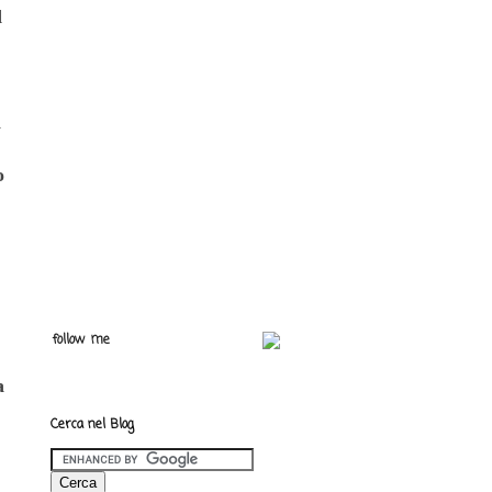
d
a
o
follow me
a
Cerca nel Blog