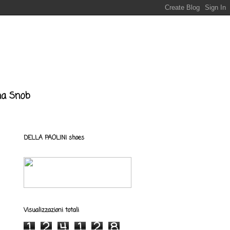
Una Snob
DELLA PAOLINI shoes
Visualizzazioni totali
1
2
4
1
2
8