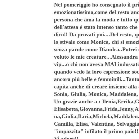
Nel pomeriggio ho consegnato il pri
emozionatissima,come del resto anc
persona che ama la moda e tutto que
dell'attesa è stato intenso tanto che
dico!! Da provati poi....Del resto
lo stivale come Monica, chi si emo
senza parole come Diandra..Potrei
voluto le mie creature...Alessandra
vip...o chi non aveva MAI indossato
quando vedo la loro espressione sod
ancora più belle e femminili...Tant
capita anche di creare insieme alla 
Sonia, Giulia, Monica, Maddalena, 
Un grazie anche a : Ilenia,Errika,
Elisabetta,Giovanna,Frida,Jenny,
na,Giulia,Ilaria,Michela,Maddalen
Camilla, Elisa, Valentina, Selvagg
"impazzita" infilato il primo paio!!
Vi adoro!!