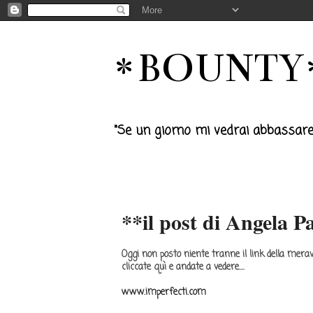
*BOUNTY* 
"Se un giorno mi vedrai abbassare la t
martedì 29 ottobre 2013
**il post di Angela P
Oggi non posto niente tranne il link della merav
cliccate quì e andate a vedere....
www.imperfecti.com