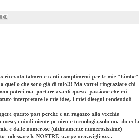
Ho ricevuto talmente tanti complimenti per le mie "bimbe"
 a quello che sono già di mio!!! Ma vorrei ringraziare chi
ui non potrei mai portare avanti questa passione che mi
potuto interpretare le mie idee, i miei disegni rendendoli
ggere questo post perchè è un ragazzo alla vecchia
 mese, quindi niente pc niente tecnologia,solo una dote: l
mia e dalle numerose (ultimamente numerosissime)
to indossare le NOSTRE scarpe meravigliose...