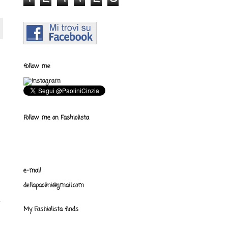
follow me
Follow me on Fashiolista
e-mail
dellapaolini@gmail.com
a
My Fashiolista finds