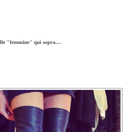
alle "femmine" quì sopra....